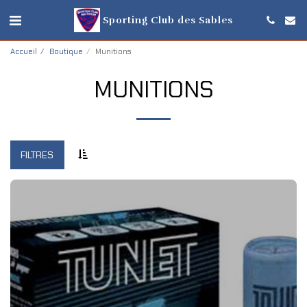
Sporting Club des Sables
Accueil
Boutique
Munitions
MUNITIONS
FILTRES