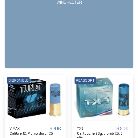
WINCHESTER
DISPONIBLE
REASSORT
8.70
€
8.50
€
V MAX
TX8
Calibre 12, Plomb durci, 7,5
Cartouche 28g, plomb 7,5, 8
plis